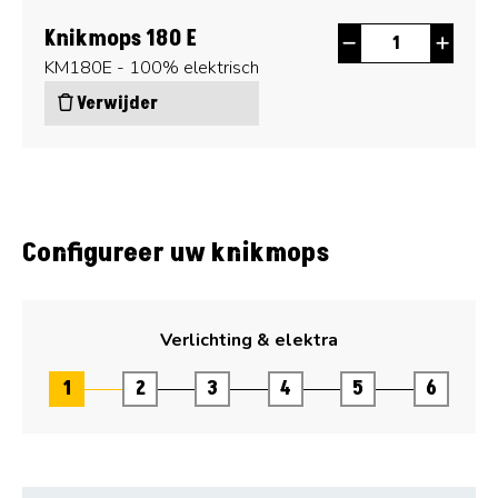
Knikmops 180 E
KM180E - 100% elektrisch
Verwijder
Configureer uw knikmops
Verlichting & elektra
1
2
3
4
5
6