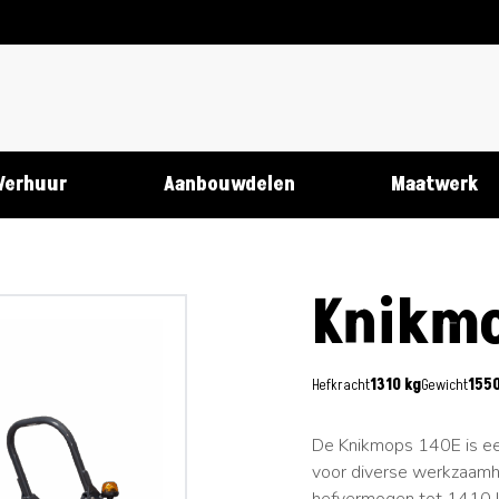
Verhuur
Aanbouwdelen
Maatwerk
Knikmo
Hefkracht
1310 kg
Gewicht
1550
De Knikmops 140E is een
voor diverse werkzaamh