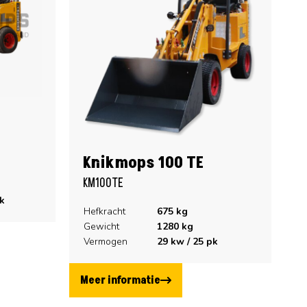
Knikmops 100 TE
KM100TE
k
Hefkracht
675
kg
Gewicht
1280
kg
Vermogen
29
kw /
25
pk
Meer informatie