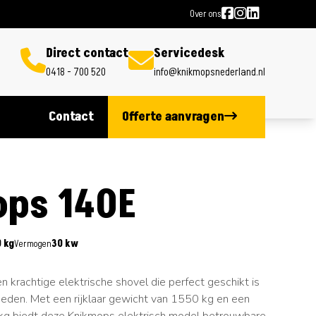
Over ons
Direct contact
Servicedesk
0418 - 700 520
info@knikmopsnederland.nl
Contact
Offerte aanvragen
ps 140E
 kg
Vermogen
30 kw
 krachtige elektrische shovel die perfect geschikt is
eden. Met een rijklaar gewicht van 1550 kg en een