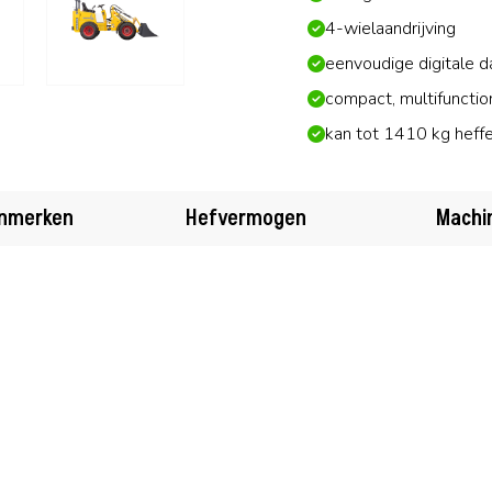
4-wielaandrijving
eenvoudige digitale 
compact, multifuncti
kan tot 1410 kg heff
enmerken
Hefvermogen
Machi