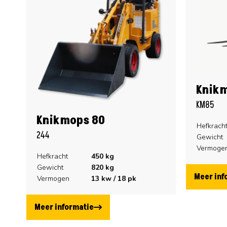
Knik
KM85
Knikmops 80
Hefkrach
244
Gewicht
Vermoge
Hefkracht
450
kg
Gewicht
820
kg
Meer inf
Vermogen
13
kw /
18
pk
Meer informatie