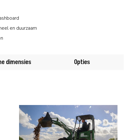
dashboard
oneel en duurzaam
en
ne dimensies
Opties