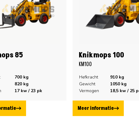
mops 85
Knikmops 100
KM100
t
700
kg
Hefkracht
910
kg
820
kg
Gewicht
1050
kg
n
17
kw /
23
pk
Vermogen
18,5
kw /
25
p
ormatie
Meer informatie