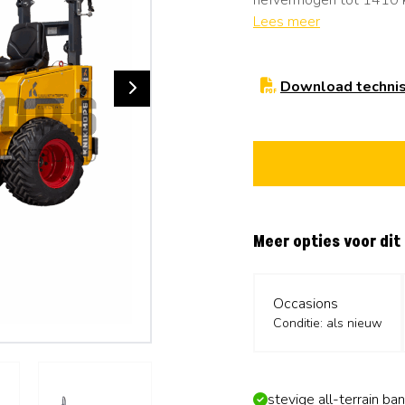
hefvermogen tot 1410 k
prestaties. Dankzij het
Lees meer
van 180 bar kan de Kni
Deze elektrische shovel
banden en heeft een br
Download technis
terreinwerk als nauwkeu
Meer opties voor dit
Occasions
Conditie: als nieuw
stevige all-terrain ba